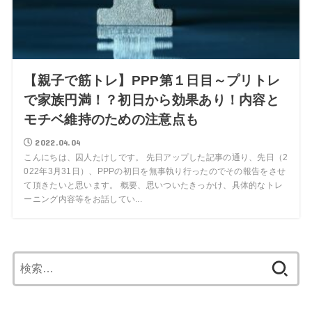
【親子で筋トレ】PPP第１日目～プリトレ
で家族円満！？初日から効果あり！内容と
モチベ維持のための注意点も
2022.04.04
こんにちは、囚人たけしです。 先日アップした記事の通り、先日（2
022年3月31日）、PPPの初日を無事執り行ったのでその報告をさせ
て頂きたいと思います。 概要、思いついたきっかけ、具体的なトレ
ーニング内容等をお話してい...
検
索: