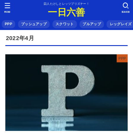
囚人たけしとレッツプリズナー！
一日六善
MENU
SEARCH
PPP
プッシュアップ
スクワット
プルアップ
レッグレイズ
2022年4月
PPP