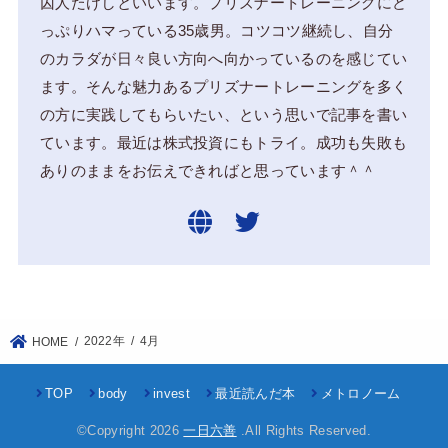
囚人たけしといいます。プリズナートレーニングにど
っぷりハマっている35歳男。コツコツ継続し、自分
のカラダが日々良い方向へ向かっているのを感じてい
ます。そんな魅力あるプリズナートレーニングを多く
の方に実践してもらいたい、という思いで記事を書い
ています。最近は株式投資にもトライ。成功も失敗も
ありのままをお伝えできればと思っています＾＾
2022年
4月
HOME
TOP
body
invest
最近読んだ本
メトロノーム
©Copyright 2026
一日六善
.All Rights Reserved.