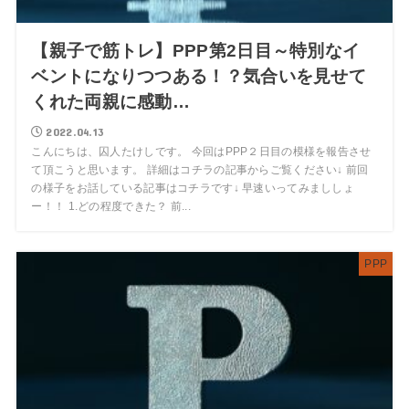
【親子で筋トレ】PPP第2日目～特別なイ
ベントになりつつある！？気合いを見せて
くれた両親に感動…
2022.04.13
こんにちは、囚人たけしです。 今回はPPP２日目の模様を報告させ
て頂こうと思います。 詳細はコチラの記事からご覧ください↓ 前回
の様子をお話している記事はコチラです↓ 早速いってみまししょ
ー！！ 1.どの程度できた？ 前...
PPP