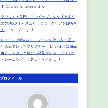
為の方法5選！～遠回りしつつ、クリアを目指そ
う！
に
prisoner.takeshi
より
スクワットの鬼門、アンイーブンをクリアする
為の方法5選！～遠回りしつつ、クリアを目指そ
う！
に
クロノア
より
トレーニング時のメトロノームの使い方：正し
いリズムでレッツプリズナー！
に
たまにはStep
を落としてみると嬉しい発見がある（プリズナ
ートレーニング） | 夏はクマノミ
より
プロフィール