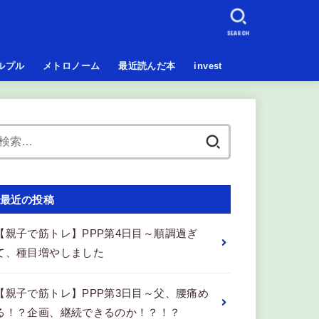
SEARCH
ルプル
メトロノーム
最近読んだ本
invest
検
索:
最近の投稿
【親子で筋トレ】PPP第4日目～順調過ぎ
て、種目増やしました
【親子で筋トレ】PPP第3日目～父、腰痛め
る！？企画、継続できるのか！？！？