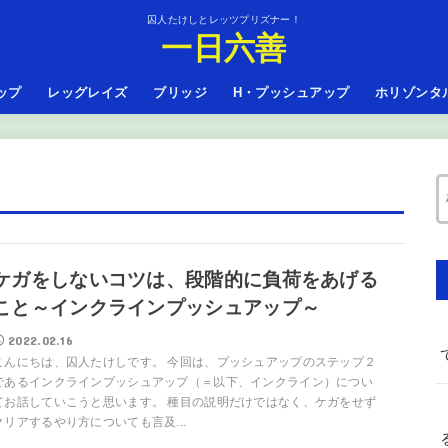
囚人たけしとレッツプリズナー！
一日六善
ップ
レッグレイズ
ブリッジ
H・プッシュアップ
ホリゾンタ
ケガをしないコツは、段階的に負荷をあげる
こと～インクラインプッシュアップ～
2022.02.16
こんにちは、囚人たけしです。 今回は、プッシュアップのステップ２
であるインクラインプッシュアップ（＝以下、インクライン）につい
てお話していこうと思います。 種目の説明だけではなく、ケガをせず
クリアするやり方についても言及...